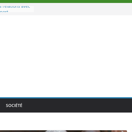
s relations avec
port
u à la tête des
’Ivoire
 nouveau tirage
e 02 août 2026
e Nouvelle
e au Togo sur
nale au-delà des
s athlètes
 la politique
mbition de
SOCIÉTÉ