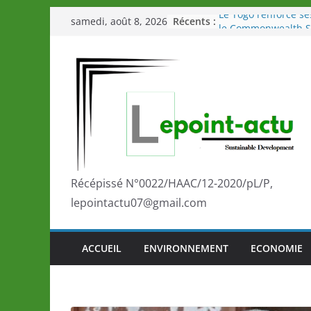
Passer
Récents :
Le Togo renforce se
samedi, août 8, 2026
au
le Commonwealth S
Le Renard de nouvea
contenu
Éléphants en Côte d
LOTO DETENTE”, un
de la LONATO dès l
Depuis Glasgow, un
marque de confianc
la scène internatio
performances de se
Togo: Que retenir de
éducation et de l’a
Récépissé N°0022/HAAC/12-2020/pL/P,
développement?
lepointactu07@gmail.com
ACCUEIL
ENVIRONNEMENT
ECONOMIE