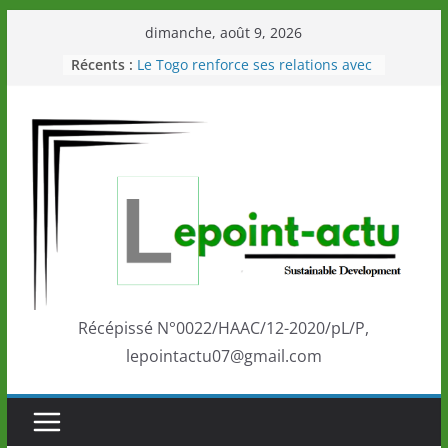
Passer
dimanche, août 9, 2026
au
Récents :
Le Togo renforce ses relations avec
contenu
le Commonwealth Sport
Le Renard de nouveau à la tête des
Éléphants en Côte d’Ivoire
LOTO DETENTE”, un nouveau tirage
de la LONATO dès le 02 août 2026
Depuis Glasgow, une Nouvelle
marque de confiance au Togo sur
la scène internationale au-delà des
performances de ses athlètes
Togo: Que retenir de la politique
éducation et de l’ambition de
développement?
Récépissé N°0022/HAAC/12-2020/pL/P,
lepointactu07@gmail.com