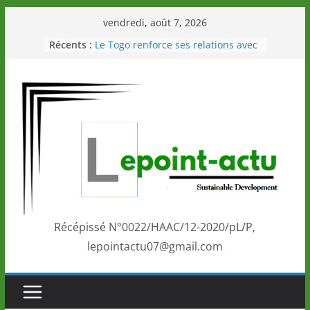
Passer
vendredi, août 7, 2026
au
Récents :
Le Togo renforce ses relations avec
contenu
le Commonwealth Sport
Le Renard de nouveau à la tête des
Éléphants en Côte d’Ivoire
LOTO DETENTE”, un nouveau tirage
de la LONATO dès le 02 août 2026
Depuis Glasgow, une Nouvelle
marque de confiance au Togo sur
la scène internationale au-delà des
performances de ses athlètes
Togo: Que retenir de la politique
éducation et de l’ambition de
développement?
Récépissé N°0022/HAAC/12-2020/pL/P,
lepointactu07@gmail.com