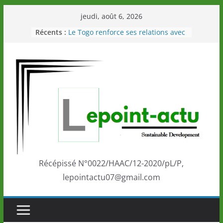
Passer
jeudi, août 6, 2026
au
Récents :
Le Togo renforce ses relations avec
contenu
le Commonwealth Sport
Le Renard de nouveau à la tête des
Éléphants en Côte d’Ivoire
LOTO DETENTE”, un nouveau tirage
de la LONATO dès le 02 août 2026
Depuis Glasgow, une Nouvelle
marque de confiance au Togo sur
la scène internationale au-delà des
performances de ses athlètes
Togo: Que retenir de la politique
éducation et de l’ambition de
développement?
Récépissé N°0022/HAAC/12-2020/pL/P,
lepointactu07@gmail.com