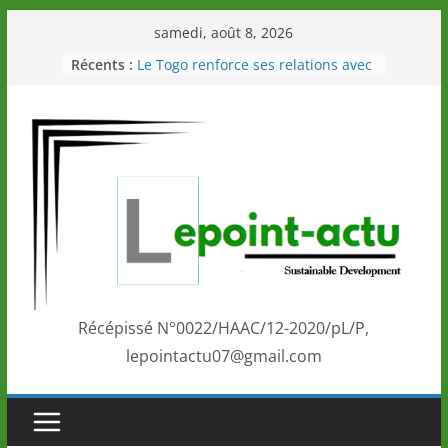
Passer
samedi, août 8, 2026
au
Récents :
Le Togo renforce ses relations avec
contenu
le Commonwealth Sport
Le Renard de nouveau à la tête des
Éléphants en Côte d’Ivoire
LOTO DETENTE”, un nouveau tirage
de la LONATO dès le 02 août 2026
Depuis Glasgow, une Nouvelle
marque de confiance au Togo sur
la scène internationale au-delà des
performances de ses athlètes
Togo: Que retenir de la politique
éducation et de l’ambition de
développement?
Récépissé N°0022/HAAC/12-2020/pL/P,
lepointactu07@gmail.com