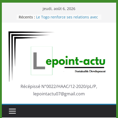
Passer
jeudi, août 6, 2026
au
Récents :
Le Togo renforce ses relations avec
contenu
le Commonwealth Sport
Le Renard de nouveau à la tête des
Éléphants en Côte d’Ivoire
LOTO DETENTE”, un nouveau tirage
de la LONATO dès le 02 août 2026
Depuis Glasgow, une Nouvelle
marque de confiance au Togo sur
la scène internationale au-delà des
performances de ses athlètes
Togo: Que retenir de la politique
éducation et de l’ambition de
développement?
Récépissé N°0022/HAAC/12-2020/pL/P,
lepointactu07@gmail.com