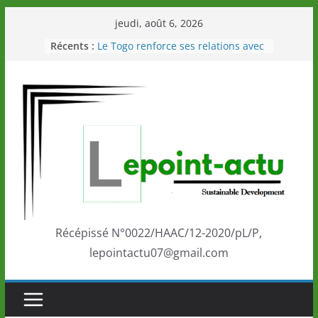
Passer
jeudi, août 6, 2026
au
Récents :
Le Togo renforce ses relations avec
contenu
le Commonwealth Sport
Le Renard de nouveau à la tête des
Éléphants en Côte d’Ivoire
LOTO DETENTE”, un nouveau tirage
de la LONATO dès le 02 août 2026
Depuis Glasgow, une Nouvelle
marque de confiance au Togo sur
la scène internationale au-delà des
performances de ses athlètes
Togo: Que retenir de la politique
éducation et de l’ambition de
développement?
Récépissé N°0022/HAAC/12-2020/pL/P,
lepointactu07@gmail.com