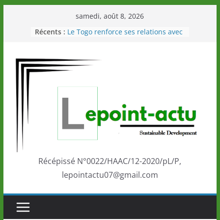
Passer
samedi, août 8, 2026
au
Récents :
Le Togo renforce ses relations avec
contenu
le Commonwealth Sport
Le Renard de nouveau à la tête des
Éléphants en Côte d’Ivoire
LOTO DETENTE”, un nouveau tirage
de la LONATO dès le 02 août 2026
Depuis Glasgow, une Nouvelle
marque de confiance au Togo sur
la scène internationale au-delà des
performances de ses athlètes
Togo: Que retenir de la politique
éducation et de l’ambition de
développement?
Récépissé N°0022/HAAC/12-2020/pL/P,
lepointactu07@gmail.com