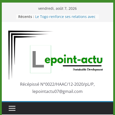
Passer
vendredi, août 7, 2026
au
Récents :
Le Togo renforce ses relations avec
contenu
le Commonwealth Sport
Le Renard de nouveau à la tête des
Éléphants en Côte d’Ivoire
LOTO DETENTE”, un nouveau tirage
de la LONATO dès le 02 août 2026
Depuis Glasgow, une Nouvelle
marque de confiance au Togo sur
la scène internationale au-delà des
performances de ses athlètes
Togo: Que retenir de la politique
éducation et de l’ambition de
développement?
Récépissé N°0022/HAAC/12-2020/pL/P,
lepointactu07@gmail.com