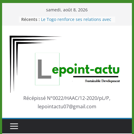
Passer
samedi, août 8, 2026
au
Récents :
Le Togo renforce ses relations avec
contenu
le Commonwealth Sport
Le Renard de nouveau à la tête des
Éléphants en Côte d’Ivoire
LOTO DETENTE”, un nouveau tirage
de la LONATO dès le 02 août 2026
Depuis Glasgow, une Nouvelle
marque de confiance au Togo sur
la scène internationale au-delà des
performances de ses athlètes
Togo: Que retenir de la politique
éducation et de l’ambition de
développement?
Récépissé N°0022/HAAC/12-2020/pL/P,
lepointactu07@gmail.com