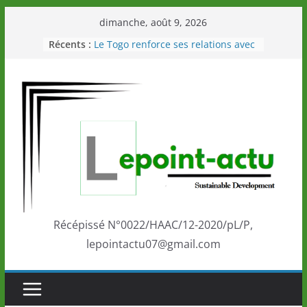
Passer
dimanche, août 9, 2026
au
Récents :
Le Togo renforce ses relations avec
contenu
le Commonwealth Sport
Le Renard de nouveau à la tête des
Éléphants en Côte d’Ivoire
LOTO DETENTE”, un nouveau tirage
de la LONATO dès le 02 août 2026
Depuis Glasgow, une Nouvelle
marque de confiance au Togo sur
la scène internationale au-delà des
performances de ses athlètes
Togo: Que retenir de la politique
éducation et de l’ambition de
développement?
Récépissé N°0022/HAAC/12-2020/pL/P,
lepointactu07@gmail.com