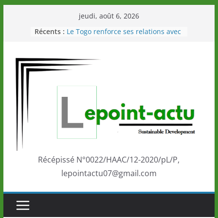
Passer
jeudi, août 6, 2026
au
Récents :
Le Togo renforce ses relations avec
contenu
le Commonwealth Sport
Le Renard de nouveau à la tête des
Éléphants en Côte d’Ivoire
LOTO DETENTE”, un nouveau tirage
de la LONATO dès le 02 août 2026
Depuis Glasgow, une Nouvelle
marque de confiance au Togo sur
la scène internationale au-delà des
performances de ses athlètes
Togo: Que retenir de la politique
éducation et de l’ambition de
développement?
Récépissé N°0022/HAAC/12-2020/pL/P,
lepointactu07@gmail.com