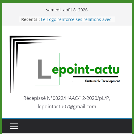
Passer
samedi, août 8, 2026
au
Récents :
Le Togo renforce ses relations avec
contenu
le Commonwealth Sport
Le Renard de nouveau à la tête des
Éléphants en Côte d’Ivoire
LOTO DETENTE”, un nouveau tirage
de la LONATO dès le 02 août 2026
Depuis Glasgow, une Nouvelle
marque de confiance au Togo sur
la scène internationale au-delà des
performances de ses athlètes
Togo: Que retenir de la politique
éducation et de l’ambition de
développement?
Récépissé N°0022/HAAC/12-2020/pL/P,
lepointactu07@gmail.com