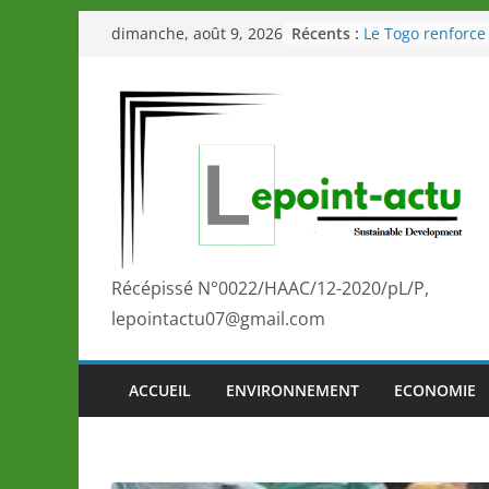
Passer
Récents :
Le Togo renforce 
dimanche, août 9, 2026
au
le Commonwealth
Le Renard de nou
contenu
Éléphants en Côte
LOTO DETENTE”, 
de la LONATO dès
Depuis Glasgow,
marque de confi
la scène interna
performances de 
Togo: Que retenir
éducation et de l
Récépissé N°0022/HAAC/12-2020/pL/P,
développement?
lepointactu07@gmail.com
ACCUEIL
ENVIRONNEMENT
ECONOMIE