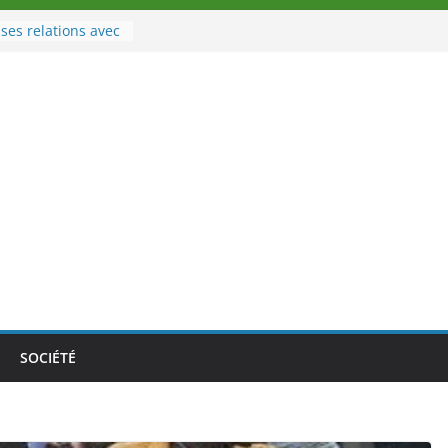
ses relations avec
 Sport
veau à la tête des
 d’Ivoire
un nouveau tirage
 le 02 août 2026
 une Nouvelle
ance au Togo sur
tionale au-delà des
ses athlètes
 de la politique
’ambition de
SOCIÉTÉ