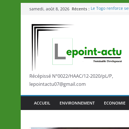
Passer
Récents :
Le Togo renforce se
samedi, août 8, 2026
au
le Commonwealth S
Le Renard de nouvea
contenu
Éléphants en Côte d
LOTO DETENTE”, un
de la LONATO dès l
Depuis Glasgow, un
marque de confianc
la scène internatio
performances de se
Togo: Que retenir de
éducation et de l’a
Récépissé N°0022/HAAC/12-2020/pL/P,
développement?
lepointactu07@gmail.com
ACCUEIL
ENVIRONNEMENT
ECONOMIE