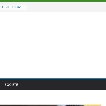
s relations avec
port
u à la tête des
’Ivoire
 nouveau tirage
e 02 août 2026
e Nouvelle
e au Togo sur
nale au-delà des
s athlètes
 la politique
mbition de
SOCIÉTÉ