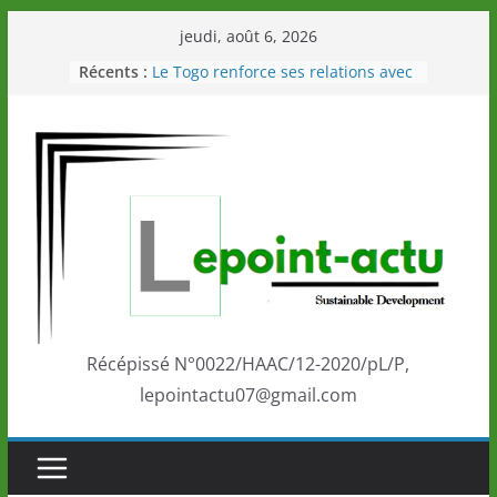
Passer
jeudi, août 6, 2026
au
Récents :
Le Togo renforce ses relations avec
contenu
le Commonwealth Sport
Le Renard de nouveau à la tête des
Éléphants en Côte d’Ivoire
LOTO DETENTE”, un nouveau tirage
de la LONATO dès le 02 août 2026
Depuis Glasgow, une Nouvelle
marque de confiance au Togo sur
la scène internationale au-delà des
performances de ses athlètes
Togo: Que retenir de la politique
éducation et de l’ambition de
développement?
Récépissé N°0022/HAAC/12-2020/pL/P,
lepointactu07@gmail.com