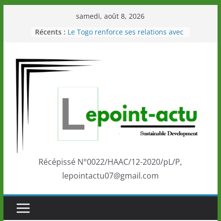
Passer
samedi, août 8, 2026
au
Récents :
Le Togo renforce ses relations avec
contenu
le Commonwealth Sport
Le Renard de nouveau à la tête des
Éléphants en Côte d’Ivoire
LOTO DETENTE”, un nouveau tirage
de la LONATO dès le 02 août 2026
Depuis Glasgow, une Nouvelle
marque de confiance au Togo sur
la scène internationale au-delà des
performances de ses athlètes
Togo: Que retenir de la politique
éducation et de l’ambition de
développement?
Récépissé N°0022/HAAC/12-2020/pL/P,
lepointactu07@gmail.com