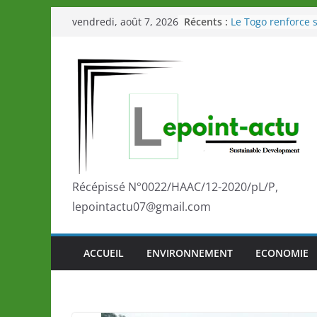
Passer
Récents :
Le Togo renforce s
vendredi, août 7, 2026
au
le Commonwealth
Le Renard de nouv
contenu
Éléphants en Côte 
LOTO DETENTE”, u
de la LONATO dès 
Depuis Glasgow, 
marque de confia
la scène internati
performances de s
Togo: Que retenir 
éducation et de l’
Récépissé N°0022/HAAC/12-2020/pL/P,
développement?
lepointactu07@gmail.com
ACCUEIL
ENVIRONNEMENT
ECONOMIE