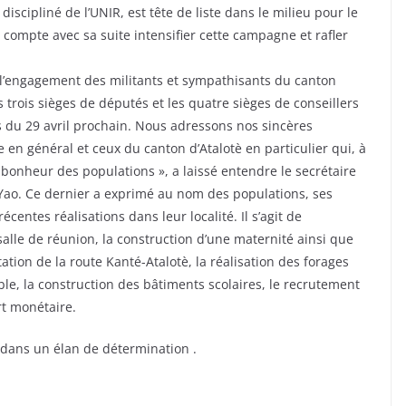
scipliné de l’UNIR, est tête de liste dans le milieu pour le
 compte avec sa suite intensifier cette campagne et rafler
de l’engagement des militants et sympathisants du canton
s trois sièges de députés et les quatre sièges de conseillers
es du 29 avril prochain. Nous adressons nos sincères
 en général et ceux du canton d’Atalotè en particulier qui, à
 bonheur des populations », a laissé entendre le secrétaire
 Yao. Ce dernier a exprimé au nom des populations, ses
centes réalisations dans leur localité. Il s’agit de
 salle de réunion, la construction d’une maternité ainsi que
tation de la route Kanté-Atalotè, la réalisation des forages
able, la construction des bâtiments scolaires, le recrutement
rt monétaire.
 dans un élan de détermination .