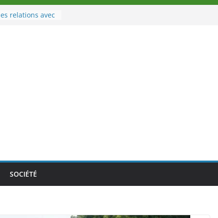
es relations avec
 Sport
eau à la tête des
d’Ivoire
n nouveau tirage
le 02 août 2026
une Nouvelle
nce au Togo sur
onale au-delà des
es athlètes
de la politique
ambition de
SOCIÉTÉ