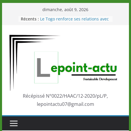
Passer
dimanche, août 9, 2026
au
Récents :
Le Togo renforce ses relations avec
contenu
le Commonwealth Sport
Le Renard de nouveau à la tête des
Éléphants en Côte d’Ivoire
LOTO DETENTE”, un nouveau tirage
de la LONATO dès le 02 août 2026
Depuis Glasgow, une Nouvelle
marque de confiance au Togo sur
la scène internationale au-delà des
performances de ses athlètes
Togo: Que retenir de la politique
éducation et de l’ambition de
développement?
Récépissé N°0022/HAAC/12-2020/pL/P,
lepointactu07@gmail.com