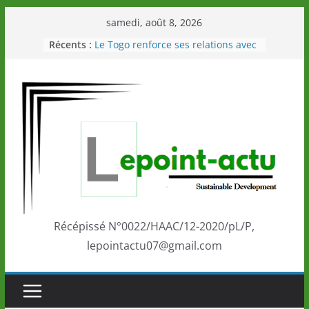
Passer
samedi, août 8, 2026
au
Récents :
Le Togo renforce ses relations avec
contenu
le Commonwealth Sport
Le Renard de nouveau à la tête des
Éléphants en Côte d’Ivoire
LOTO DETENTE”, un nouveau tirage
de la LONATO dès le 02 août 2026
Depuis Glasgow, une Nouvelle
marque de confiance au Togo sur
la scène internationale au-delà des
performances de ses athlètes
Togo: Que retenir de la politique
éducation et de l’ambition de
développement?
Récépissé N°0022/HAAC/12-2020/pL/P,
lepointactu07@gmail.com