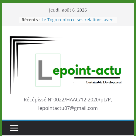
Passer
jeudi, août 6, 2026
au
Récents :
Le Togo renforce ses relations avec
contenu
le Commonwealth Sport
Le Renard de nouveau à la tête des
Éléphants en Côte d’Ivoire
LOTO DETENTE”, un nouveau tirage
de la LONATO dès le 02 août 2026
Depuis Glasgow, une Nouvelle
marque de confiance au Togo sur
la scène internationale au-delà des
performances de ses athlètes
Togo: Que retenir de la politique
éducation et de l’ambition de
développement?
Récépissé N°0022/HAAC/12-2020/pL/P,
lepointactu07@gmail.com