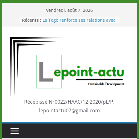
Passer
vendredi, août 7, 2026
au
Récents :
Le Togo renforce ses relations avec
contenu
le Commonwealth Sport
Le Renard de nouveau à la tête des
Éléphants en Côte d’Ivoire
LOTO DETENTE”, un nouveau tirage
de la LONATO dès le 02 août 2026
Depuis Glasgow, une Nouvelle
marque de confiance au Togo sur
la scène internationale au-delà des
performances de ses athlètes
Togo: Que retenir de la politique
éducation et de l’ambition de
développement?
Récépissé N°0022/HAAC/12-2020/pL/P,
lepointactu07@gmail.com