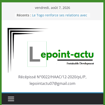
Passer
vendredi, août 7, 2026
au
Récents :
Le Togo renforce ses relations avec
contenu
le Commonwealth Sport
Le Renard de nouveau à la tête des
Éléphants en Côte d’Ivoire
LOTO DETENTE”, un nouveau tirage
de la LONATO dès le 02 août 2026
Depuis Glasgow, une Nouvelle
marque de confiance au Togo sur
la scène internationale au-delà des
performances de ses athlètes
Togo: Que retenir de la politique
éducation et de l’ambition de
développement?
Récépissé N°0022/HAAC/12-2020/pL/P,
lepointactu07@gmail.com