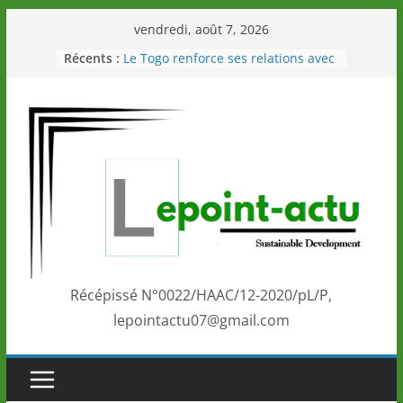
Passer
vendredi, août 7, 2026
au
Récents :
Le Togo renforce ses relations avec
contenu
le Commonwealth Sport
Le Renard de nouveau à la tête des
Éléphants en Côte d’Ivoire
LOTO DETENTE”, un nouveau tirage
de la LONATO dès le 02 août 2026
Depuis Glasgow, une Nouvelle
marque de confiance au Togo sur
la scène internationale au-delà des
performances de ses athlètes
Togo: Que retenir de la politique
éducation et de l’ambition de
développement?
Récépissé N°0022/HAAC/12-2020/pL/P,
lepointactu07@gmail.com