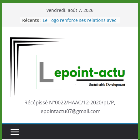
Passer
vendredi, août 7, 2026
au
Récents :
Le Togo renforce ses relations avec
contenu
le Commonwealth Sport
Le Renard de nouveau à la tête des
Éléphants en Côte d’Ivoire
LOTO DETENTE”, un nouveau tirage
de la LONATO dès le 02 août 2026
Depuis Glasgow, une Nouvelle
marque de confiance au Togo sur
la scène internationale au-delà des
performances de ses athlètes
Togo: Que retenir de la politique
éducation et de l’ambition de
développement?
Récépissé N°0022/HAAC/12-2020/pL/P,
lepointactu07@gmail.com