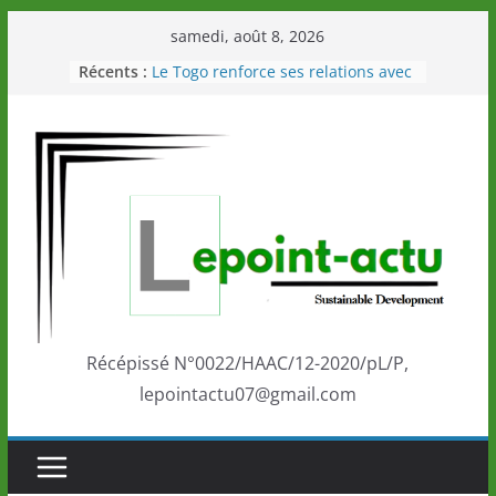
Passer
samedi, août 8, 2026
au
Récents :
Le Togo renforce ses relations avec
contenu
le Commonwealth Sport
Le Renard de nouveau à la tête des
Éléphants en Côte d’Ivoire
LOTO DETENTE”, un nouveau tirage
de la LONATO dès le 02 août 2026
Depuis Glasgow, une Nouvelle
marque de confiance au Togo sur
la scène internationale au-delà des
performances de ses athlètes
Togo: Que retenir de la politique
éducation et de l’ambition de
développement?
Récépissé N°0022/HAAC/12-2020/pL/P,
lepointactu07@gmail.com