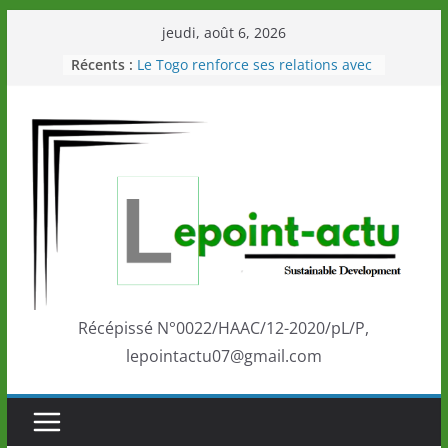
Passer
jeudi, août 6, 2026
au
Récents :
Le Togo renforce ses relations avec
contenu
le Commonwealth Sport
Le Renard de nouveau à la tête des
Éléphants en Côte d’Ivoire
LOTO DETENTE”, un nouveau tirage
de la LONATO dès le 02 août 2026
Depuis Glasgow, une Nouvelle
marque de confiance au Togo sur
la scène internationale au-delà des
performances de ses athlètes
Togo: Que retenir de la politique
éducation et de l’ambition de
développement?
Récépissé N°0022/HAAC/12-2020/pL/P,
lepointactu07@gmail.com