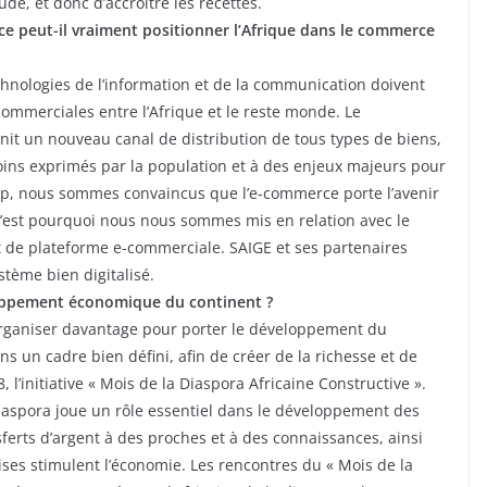
ude, et donc d’accroître les recettes.
e peut-il vraiment positionner l’Afrique dans le commerce
technologies de l’information et de la communication doivent
ommerciales entre l’Afrique et le reste monde. Le
it un nouveau canal de distribution de tous types de biens,
oins exprimés par la population et à des enjeux majeurs pour
up, nous sommes convaincus que l’e-commerce porte l’avenir
C’est pourquoi nous nous sommes mis en relation avec le
t de plateforme e-commerciale. SAIGE et ses partenaires
stème bien digitalisé.
oppement économique du continent ?
’organiser davantage pour porter le développement du
dans un cadre bien défini, afin de créer de la richesse et de
 l’initiative « Mois de la Diaspora Africaine Constructive ».
diaspora joue un rôle essentiel dans le développement des
ferts d’argent à des proches et à des connaissances, ainsi
ses stimulent l’économie. Les rencontres du « Mois de la