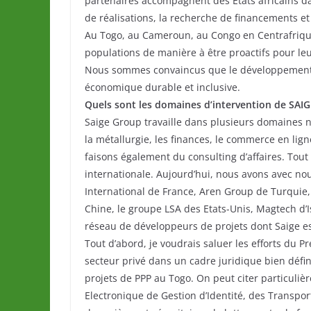
partenaires accompagnent des Etats africains da
de réalisations, la recherche de financements et 
Au Togo, au Cameroun, au Congo en Centrafrique
populations de manière à être proactifs pour leu
Nous sommes convaincus que le développement du
économique durable et inclusive.
Quels sont les domaines d’intervention de SAIGE
Saige Group travaille dans plusieurs domaines n
la métallurgie, les finances, le commerce en ligne,
faisons également du consulting d’affaires. Tou
internationale. Aujourd’hui, nous avons avec nou
International de France, Aren Group de Turquie, 
Chine, le groupe LSA des Etats-Unis, Magtech d’I
réseau de développeurs de projets dont Saige est
Tout d’abord, je voudrais saluer les efforts d
secteur privé dans un cadre juridique bien défi
projets de PPP au Togo. On peut citer particuliè
Electronique de Gestion d’Identité, des Transpor