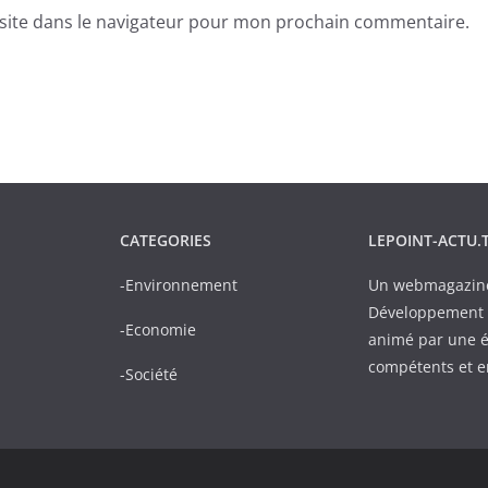
site dans le navigateur pour mon prochain commentaire.
CATEGORIES
LEPOINT-ACTU.
-Environnement
Un webmagazine 
Développement D
-Economie
animé par une é
compétents et 
-Société