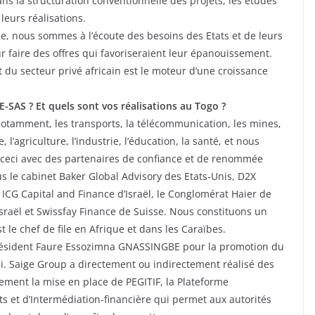
ns la structuration conventionnelle des projets, les études
leurs réalisations.
, nous sommes à l’écoute des besoins des Etats et de leurs
r faire des offres qui favoriseraient leur épanouissement.
 secteur privé africain est le moteur d’une croissance
-SAS ? Et quels sont vos réalisations au Togo ?
otamment, les transports, la télécommunication, les mines,
 l’agriculture, l’industrie, l’éducation, la santé, et nous
t ceci avec des partenaires de confiance et de renommée
s le cabinet Baker Global Advisory des Etats-Unis, D2X
ICG Capital and Finance d’Israël, le Conglomérat Haier de
sraël et Swissfay Finance de Suisse. Nous constituons un
 le chef de file en Afrique et dans les Caraïbes.
u Président Faure Essozimna GNASSINGBE pour la promotion du
ni. Saige Group a directement ou indirectement réalisé des
rement la mise en place de PEGITIF, la Plateforme
ts et d’Intermédiation-financière qui permet aux autorités