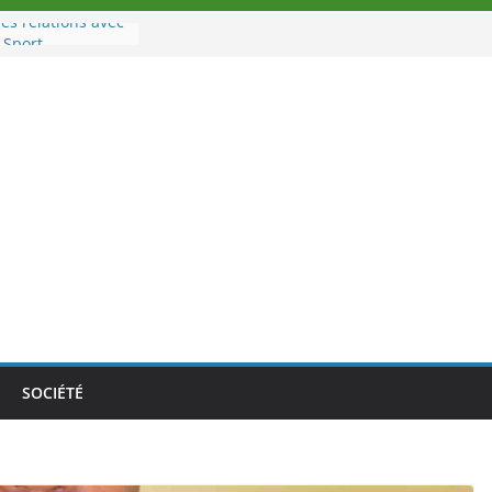
es relations avec
 Sport
eau à la tête des
d’Ivoire
n nouveau tirage
le 02 août 2026
une Nouvelle
nce au Togo sur
onale au-delà des
es athlètes
de la politique
ambition de
SOCIÉTÉ