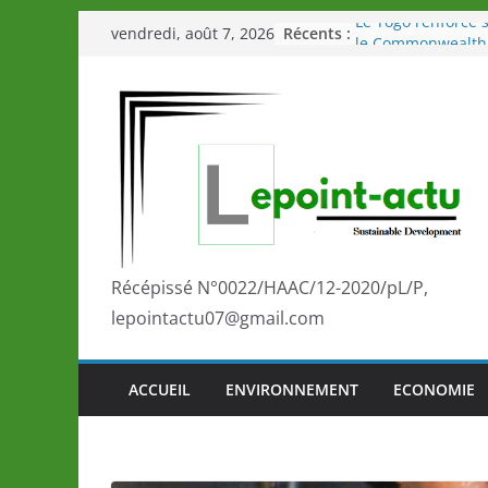
Passer
Récents :
Le Togo renforce s
vendredi, août 7, 2026
au
le Commonwealth
Le Renard de nouv
contenu
Éléphants en Côte 
LOTO DETENTE”, u
de la LONATO dès 
Depuis Glasgow, 
marque de confia
la scène internati
performances de s
Togo: Que retenir 
éducation et de l’
Récépissé N°0022/HAAC/12-2020/pL/P,
développement?
lepointactu07@gmail.com
ACCUEIL
ENVIRONNEMENT
ECONOMIE