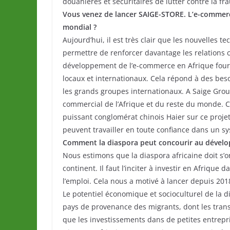
douanières et sécuritaires de lutter contre la fra
Vous venez de lancer SAIGE-STORE. L’e-commerc
mondial ?
Aujourd’hui, il est très clair que les nouvelles 
permettre de renforcer davantage les relations c
développement de l’e-commerce en Afrique fourn
locaux et internationaux. Cela répond à des bes
les grands groupes internationaux. A Saige Gro
commercial de l’Afrique et du reste du monde. 
puissant conglomérat chinois Haier sur ce proje
peuvent travailler en toute confiance dans un sy
Comment la diaspora peut concourir au dével
Nous estimons que la diaspora africaine doit s
continent. Il faut l’inciter à investir en Afrique 
l’emploi. Cela nous a motivé à lancer depuis 2018,
Le potentiel économique et socioculturel de la 
pays de provenance des migrants, dont les trans
que les investissements dans de petites entrepri