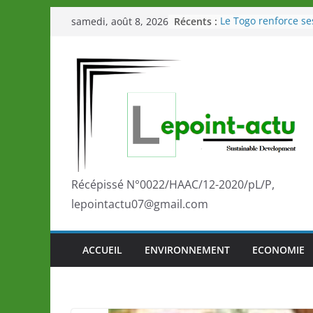
Passer
Récents :
Le Togo renforce se
samedi, août 8, 2026
au
le Commonwealth S
Le Renard de nouvea
contenu
Éléphants en Côte d
LOTO DETENTE”, un
de la LONATO dès l
Depuis Glasgow, un
marque de confianc
la scène internatio
performances de se
Togo: Que retenir de
éducation et de l’a
Récépissé N°0022/HAAC/12-2020/pL/P,
développement?
lepointactu07@gmail.com
ACCUEIL
ENVIRONNEMENT
ECONOMIE