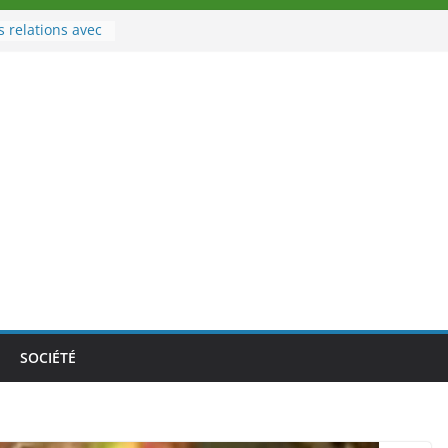
s relations avec
port
u à la tête des
’Ivoire
 nouveau tirage
e 02 août 2026
e Nouvelle
e au Togo sur
nale au-delà des
s athlètes
 la politique
mbition de
SOCIÉTÉ