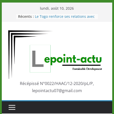
Passer
lundi, août 10, 2026
au
Récents :
Le Togo renforce ses relations avec
contenu
le Commonwealth Sport
Le Renard de nouveau à la tête des
Éléphants en Côte d’Ivoire
LOTO DETENTE”, un nouveau tirage
de la LONATO dès le 02 août 2026
Depuis Glasgow, une Nouvelle
marque de confiance au Togo sur
la scène internationale au-delà des
performances de ses athlètes
Togo: Que retenir de la politique
éducation et de l’ambition de
développement?
Récépissé N°0022/HAAC/12-2020/pL/P,
lepointactu07@gmail.com