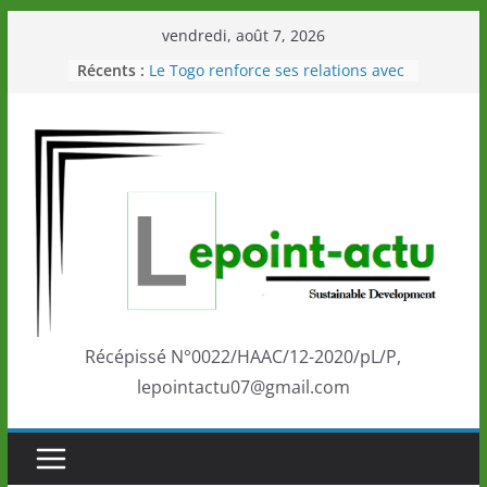
Passer
vendredi, août 7, 2026
au
Récents :
Le Togo renforce ses relations avec
contenu
le Commonwealth Sport
Le Renard de nouveau à la tête des
Éléphants en Côte d’Ivoire
LOTO DETENTE”, un nouveau tirage
de la LONATO dès le 02 août 2026
Depuis Glasgow, une Nouvelle
marque de confiance au Togo sur
la scène internationale au-delà des
performances de ses athlètes
Togo: Que retenir de la politique
éducation et de l’ambition de
développement?
Récépissé N°0022/HAAC/12-2020/pL/P,
lepointactu07@gmail.com