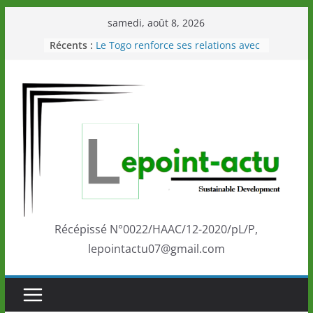
Passer
samedi, août 8, 2026
au
Récents :
Le Togo renforce ses relations avec
contenu
le Commonwealth Sport
Le Renard de nouveau à la tête des
Éléphants en Côte d’Ivoire
LOTO DETENTE”, un nouveau tirage
de la LONATO dès le 02 août 2026
Depuis Glasgow, une Nouvelle
marque de confiance au Togo sur
la scène internationale au-delà des
performances de ses athlètes
Togo: Que retenir de la politique
éducation et de l’ambition de
développement?
Récépissé N°0022/HAAC/12-2020/pL/P,
lepointactu07@gmail.com