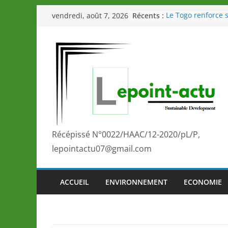
Passer
Récents :
Le Togo renforce s
vendredi, août 7, 2026
au
le Commonwealth
Le Renard de nouv
contenu
Éléphants en Côte 
LOTO DETENTE”, u
de la LONATO dès 
Depuis Glasgow, 
marque de confia
la scène internati
performances de s
Togo: Que retenir 
éducation et de l’
Récépissé N°0022/HAAC/12-2020/pL/P,
développement?
lepointactu07@gmail.com
ACCUEIL
ENVIRONNEMENT
ECONOMIE