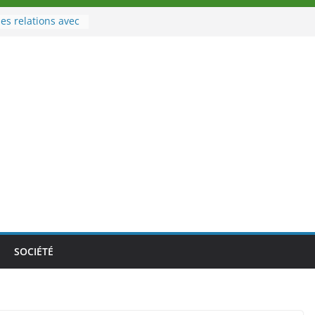
es relations avec
 Sport
eau à la tête des
d’Ivoire
n nouveau tirage
le 02 août 2026
une Nouvelle
nce au Togo sur
onale au-delà des
es athlètes
de la politique
ambition de
SOCIÉTÉ