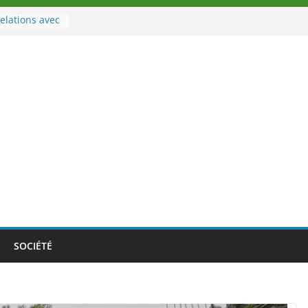
elations avec
rt
à la tête des
oire
ouveau tirage
02 août 2026
Nouvelle
au Togo sur
le au-delà des
athlètes
a politique
ition de
SOCIÉTÉ