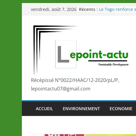
Passer
Récents :
Le Togo renforce s
vendredi, août 7, 2026
au
le Commonwealth
Le Renard de nouv
contenu
Éléphants en Côte 
LOTO DETENTE”, u
de la LONATO dès 
Depuis Glasgow, 
marque de confia
la scène internati
performances de s
Togo: Que retenir 
éducation et de l’
Récépissé N°0022/HAAC/12-2020/pL/P,
développement?
lepointactu07@gmail.com
ACCUEIL
ENVIRONNEMENT
ECONOMIE