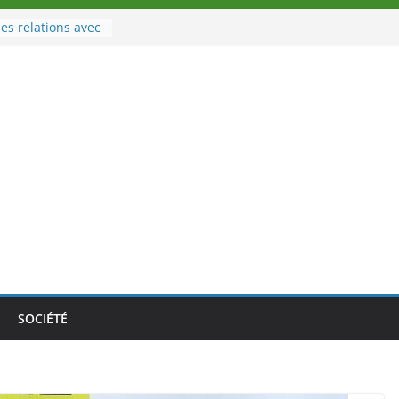
es relations avec
 Sport
eau à la tête des
d’Ivoire
n nouveau tirage
le 02 août 2026
une Nouvelle
nce au Togo sur
onale au-delà des
es athlètes
de la politique
ambition de
SOCIÉTÉ