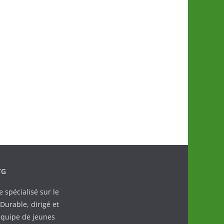
TG
spécialisé sur le
urable, dirigé et
quipe de jeunes