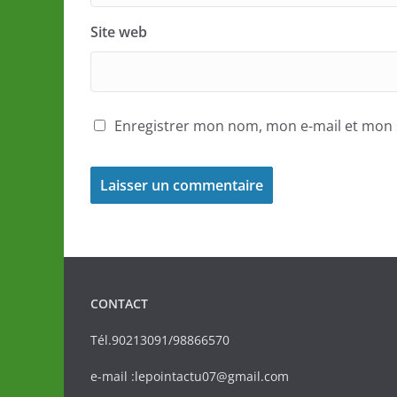
Site web
Enregistrer mon nom, mon e-mail et mon 
CONTACT
Tél.90213091/98866570
e-mail :lepointactu07@gmail.com