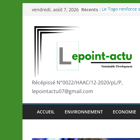
Passer
Récents :
Le Togo renforce s
vendredi, août 7, 2026
au
le Commonwealth
Le Renard de nouv
contenu
Éléphants en Côte 
LOTO DETENTE”, u
de la LONATO dès 
Depuis Glasgow, 
marque de confia
la scène internati
performances de s
Togo: Que retenir 
éducation et de l’
Récépissé N°0022/HAAC/12-2020/pL/P,
développement?
lepointactu07@gmail.com
ACCUEIL
ENVIRONNEMENT
ECONOMIE