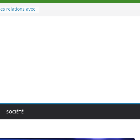
es relations avec
 Sport
eau à la tête des
d’Ivoire
n nouveau tirage
le 02 août 2026
une Nouvelle
nce au Togo sur
onale au-delà des
es athlètes
de la politique
ambition de
SOCIÉTÉ