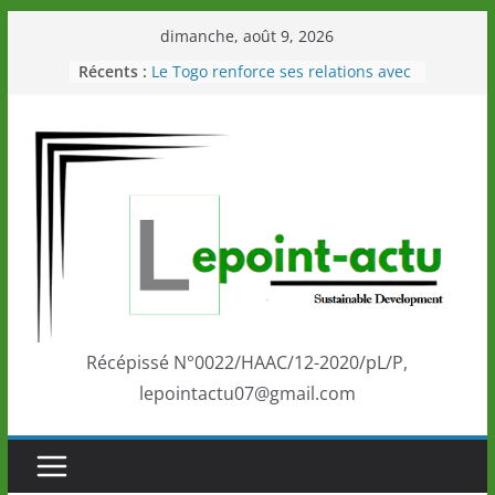
Passer
dimanche, août 9, 2026
au
Récents :
Le Togo renforce ses relations avec
contenu
le Commonwealth Sport
Le Renard de nouveau à la tête des
Éléphants en Côte d’Ivoire
LOTO DETENTE”, un nouveau tirage
de la LONATO dès le 02 août 2026
Depuis Glasgow, une Nouvelle
marque de confiance au Togo sur
la scène internationale au-delà des
performances de ses athlètes
Togo: Que retenir de la politique
éducation et de l’ambition de
développement?
Récépissé N°0022/HAAC/12-2020/pL/P,
lepointactu07@gmail.com