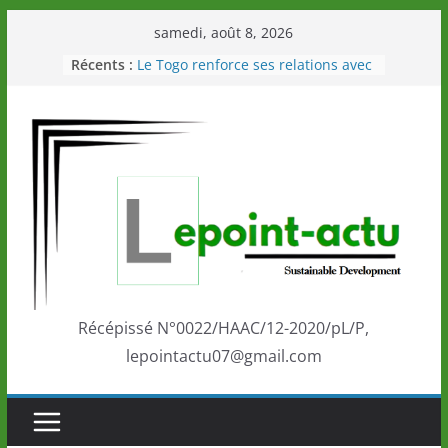
Passer
samedi, août 8, 2026
au
Récents :
Le Togo renforce ses relations avec
contenu
le Commonwealth Sport
Le Renard de nouveau à la tête des
Éléphants en Côte d’Ivoire
LOTO DETENTE”, un nouveau tirage
de la LONATO dès le 02 août 2026
Depuis Glasgow, une Nouvelle
marque de confiance au Togo sur
la scène internationale au-delà des
performances de ses athlètes
Togo: Que retenir de la politique
éducation et de l’ambition de
développement?
Récépissé N°0022/HAAC/12-2020/pL/P,
lepointactu07@gmail.com