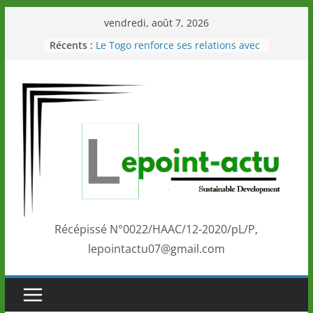
Passer
vendredi, août 7, 2026
au
Récents :
Le Togo renforce ses relations avec
contenu
le Commonwealth Sport
Le Renard de nouveau à la tête des
Éléphants en Côte d’Ivoire
LOTO DETENTE”, un nouveau tirage
de la LONATO dès le 02 août 2026
Depuis Glasgow, une Nouvelle
marque de confiance au Togo sur
la scène internationale au-delà des
performances de ses athlètes
Togo: Que retenir de la politique
éducation et de l’ambition de
développement?
Récépissé N°0022/HAAC/12-2020/pL/P,
lepointactu07@gmail.com