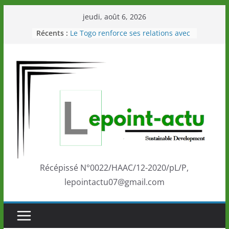
Passer
jeudi, août 6, 2026
au
Récents :
Le Togo renforce ses relations avec
contenu
le Commonwealth Sport
Le Renard de nouveau à la tête des
Éléphants en Côte d’Ivoire
LOTO DETENTE”, un nouveau tirage
de la LONATO dès le 02 août 2026
Depuis Glasgow, une Nouvelle
marque de confiance au Togo sur
la scène internationale au-delà des
performances de ses athlètes
Togo: Que retenir de la politique
éducation et de l’ambition de
développement?
Récépissé N°0022/HAAC/12-2020/pL/P,
lepointactu07@gmail.com