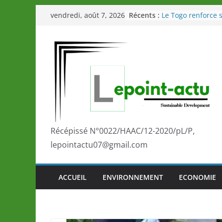
Passer
Récents :
Le Togo renforce s
vendredi, août 7, 2026
au
le Commonwealth
Le Renard de nouv
contenu
Éléphants en Côte 
LOTO DETENTE”, u
de la LONATO dès 
Depuis Glasgow, 
marque de confia
la scène internati
performances de s
Togo: Que retenir 
éducation et de l’
Récépissé N°0022/HAAC/12-2020/pL/P,
développement?
lepointactu07@gmail.com
ACCUEIL
ENVIRONNEMENT
ECONOMIE