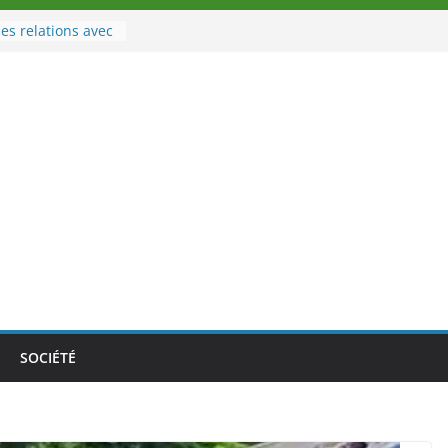
es relations avec
 Sport
eau à la tête des
d’Ivoire
n nouveau tirage
le 02 août 2026
une Nouvelle
nce au Togo sur
onale au-delà des
es athlètes
de la politique
ambition de
SOCIÉTÉ