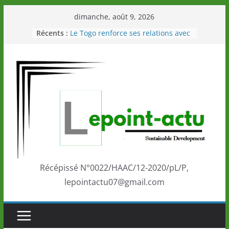
Passer
dimanche, août 9, 2026
au
Récents :
Le Togo renforce ses relations avec
contenu
le Commonwealth Sport
Le Renard de nouveau à la tête des
Éléphants en Côte d’Ivoire
LOTO DETENTE”, un nouveau tirage
de la LONATO dès le 02 août 2026
Depuis Glasgow, une Nouvelle
marque de confiance au Togo sur
la scène internationale au-delà des
performances de ses athlètes
Togo: Que retenir de la politique
éducation et de l’ambition de
développement?
Récépissé N°0022/HAAC/12-2020/pL/P,
lepointactu07@gmail.com