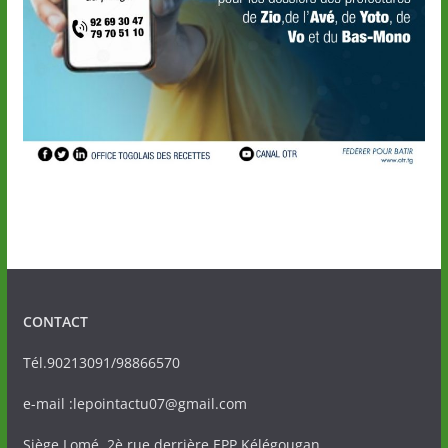
CONTACT
Tél.90213091/98866570
e-mail :lepointactu07@gmail.com
Siège Lomé, 2è rue derrière EPP Kélégougan