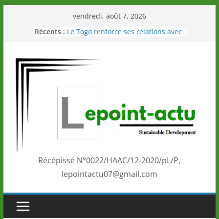
Passer
vendredi, août 7, 2026
au
Récents :
Le Togo renforce ses relations avec
contenu
le Commonwealth Sport
Le Renard de nouveau à la tête des
Éléphants en Côte d’Ivoire
LOTO DETENTE”, un nouveau tirage
de la LONATO dès le 02 août 2026
Depuis Glasgow, une Nouvelle
marque de confiance au Togo sur
la scène internationale au-delà des
performances de ses athlètes
Togo: Que retenir de la politique
éducation et de l’ambition de
développement?
Récépissé N°0022/HAAC/12-2020/pL/P,
lepointactu07@gmail.com