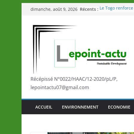
Passer
Récents :
Le Togo renforce 
dimanche, août 9, 2026
au
le Commonwealth
Le Renard de nou
contenu
Éléphants en Côte
LOTO DETENTE”, 
de la LONATO dès
Depuis Glasgow,
marque de confi
la scène interna
performances de 
Togo: Que retenir
éducation et de l
Récépissé N°0022/HAAC/12-2020/pL/P,
développement?
lepointactu07@gmail.com
ACCUEIL
ENVIRONNEMENT
ECONOMIE