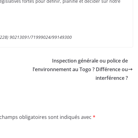
législatives fortes pour définir, planifie et décider sur notre
(00228) 90213091/71999024/99149300
Inspection générale ou police de
l’environnement au Togo ? Différence ou
interférence ?
 champs obligatoires sont indiqués avec
*