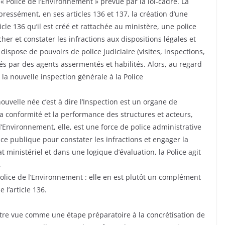
 « Police de l’Environnement » prévue par la loi-cadre. La
ressément, en ses articles 136 et 137, la création d’une
ticle 136 qu’il est créé et rattachée au ministère, une police
r et constater les infractions aux dispositions légales et
 dispose de pouvoirs de police judiciaire (visites, inspections,
és par des agents assermentés et habilités. Alors, au regard
r la nouvelle inspection générale à la Police
ouvelle née c’est à dire l’Inspection est un organe de
la conformité et la performance des structures et acteurs,
l’Environnement, elle, est une force de police administrative
nce publique pour constater les infractions et engager la
t ministériel et dans une logique d’évaluation, la Police agit
.
Police de l’Environnement : elle en est plutôt un complément
 l’article 136.
être vue comme une étape préparatoire à la concrétisation de