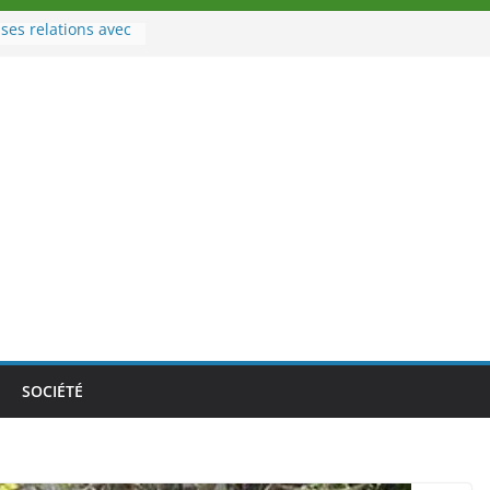
ses relations avec
 Sport
veau à la tête des
 d’Ivoire
un nouveau tirage
 le 02 août 2026
 une Nouvelle
ance au Togo sur
tionale au-delà des
ses athlètes
 de la politique
’ambition de
SOCIÉTÉ