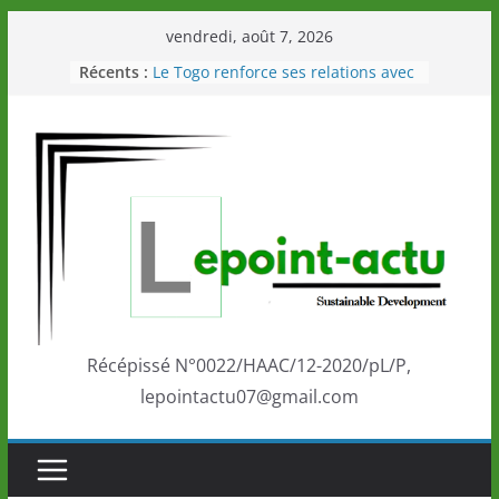
Passer
vendredi, août 7, 2026
au
Récents :
Le Togo renforce ses relations avec
contenu
le Commonwealth Sport
Le Renard de nouveau à la tête des
Éléphants en Côte d’Ivoire
LOTO DETENTE”, un nouveau tirage
de la LONATO dès le 02 août 2026
Depuis Glasgow, une Nouvelle
marque de confiance au Togo sur
la scène internationale au-delà des
performances de ses athlètes
Togo: Que retenir de la politique
éducation et de l’ambition de
développement?
Récépissé N°0022/HAAC/12-2020/pL/P,
lepointactu07@gmail.com