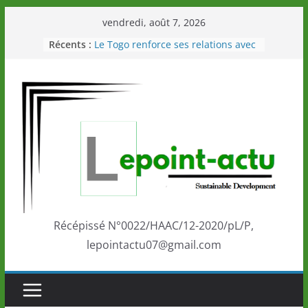
Passer
vendredi, août 7, 2026
au
Togo: Que retenir de la politique
Récents :
contenu
éducation et de l’ambition de
développement?
Le Togo renforce ses relations avec
le Commonwealth Sport
Le Renard de nouveau à la tête des
Éléphants en Côte d’Ivoire
LOTO DETENTE”, un nouveau tirage
de la LONATO dès le 02 août 2026
Depuis Glasgow, une Nouvelle
marque de confiance au Togo sur
la scène internationale au-delà des
performances de ses athlètes
Récépissé N°0022/HAAC/12-2020/pL/P,
lepointactu07@gmail.com