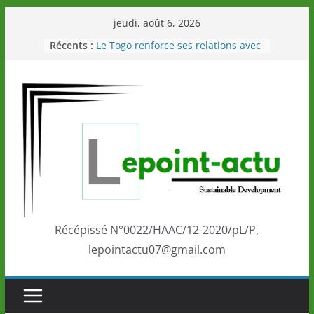
Passer
jeudi, août 6, 2026
au
Récents :
Le Togo renforce ses relations avec
contenu
le Commonwealth Sport
Le Renard de nouveau à la tête des
Éléphants en Côte d’Ivoire
LOTO DETENTE”, un nouveau tirage
de la LONATO dès le 02 août 2026
Depuis Glasgow, une Nouvelle
marque de confiance au Togo sur
la scène internationale au-delà des
performances de ses athlètes
Togo: Que retenir de la politique
éducation et de l’ambition de
développement?
Récépissé N°0022/HAAC/12-2020/pL/P,
lepointactu07@gmail.com