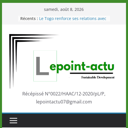
Passer
samedi, août 8, 2026
au
Récents :
Le Togo renforce ses relations avec
contenu
le Commonwealth Sport
Le Renard de nouveau à la tête des
Éléphants en Côte d’Ivoire
LOTO DETENTE”, un nouveau tirage
de la LONATO dès le 02 août 2026
Depuis Glasgow, une Nouvelle
marque de confiance au Togo sur
la scène internationale au-delà des
performances de ses athlètes
Togo: Que retenir de la politique
éducation et de l’ambition de
développement?
Récépissé N°0022/HAAC/12-2020/pL/P,
lepointactu07@gmail.com