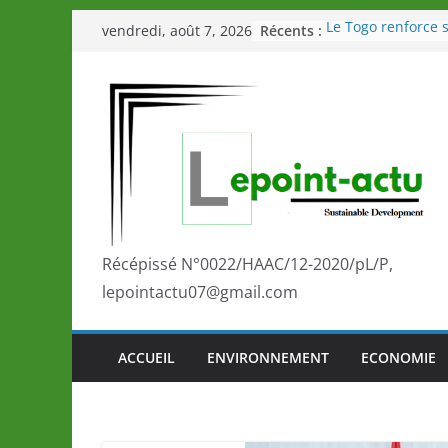
Passer
Récents :
Le Togo renforce s
vendredi, août 7, 2026
au
le Commonwealth
Le Renard de nouv
contenu
Éléphants en Côte 
LOTO DETENTE”, u
de la LONATO dès 
Depuis Glasgow, 
marque de confia
la scène internati
performances de s
Togo: Que retenir 
éducation et de l’
Récépissé N°0022/HAAC/12-2020/pL/P,
développement?
lepointactu07@gmail.com
ACCUEIL
ENVIRONNEMENT
ECONOMIE