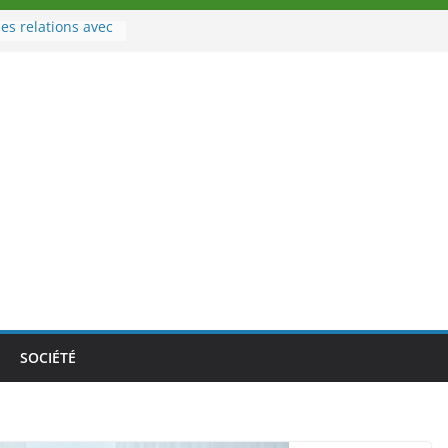
es relations avec
 Sport
eau à la tête des
d’Ivoire
n nouveau tirage
le 02 août 2026
une Nouvelle
nce au Togo sur
onale au-delà des
es athlètes
de la politique
ambition de
SOCIÉTÉ