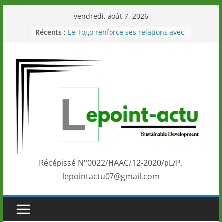
Passer
vendredi, août 7, 2026
au
Récents :
Le Togo renforce ses relations avec
contenu
le Commonwealth Sport
Le Renard de nouveau à la tête des
Éléphants en Côte d’Ivoire
LOTO DETENTE”, un nouveau tirage
de la LONATO dès le 02 août 2026
Depuis Glasgow, une Nouvelle
marque de confiance au Togo sur
la scène internationale au-delà des
performances de ses athlètes
Togo: Que retenir de la politique
éducation et de l’ambition de
développement?
Récépissé N°0022/HAAC/12-2020/pL/P,
lepointactu07@gmail.com